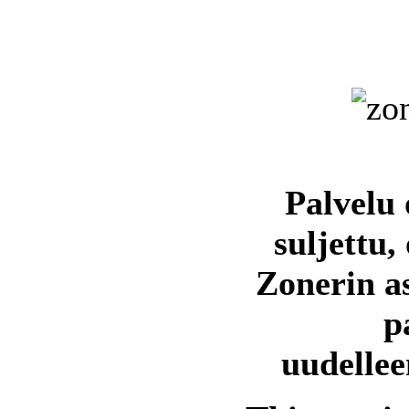
Palvelu 
suljettu,
Zonerin a
p
uudellee