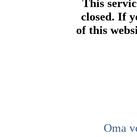
This servi
closed. If 
of this webs
Oma ve