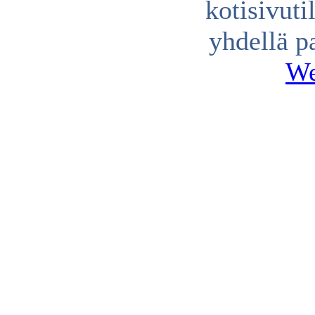
kotisivuti
yhdellä p
We