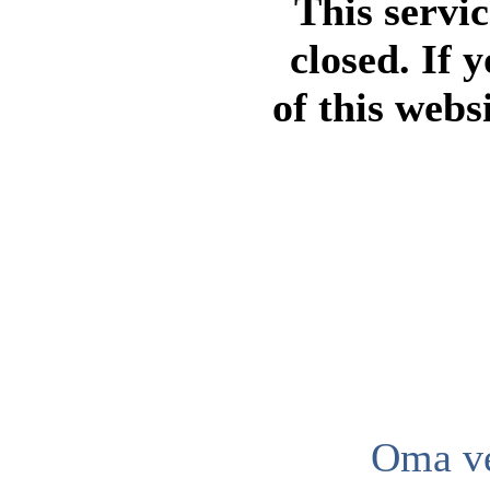
This servi
closed. If 
of this webs
Oma ve