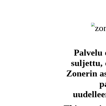
Palvelu 
suljettu,
Zonerin a
p
uudellee