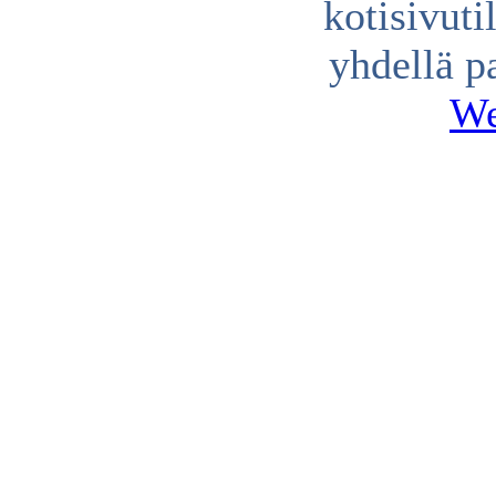
kotisivuti
yhdellä p
We