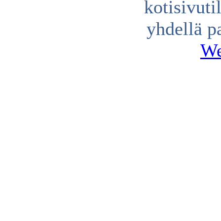
kotisivuti
yhdellä p
We