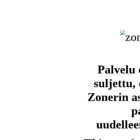
Palvelu 
suljettu,
Zonerin a
p
uudellee