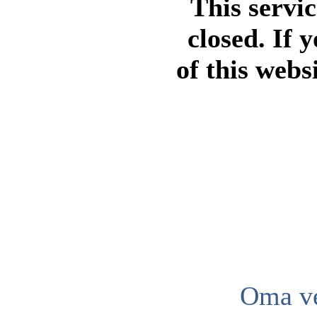
This servi
closed. If 
of this webs
Oma ve