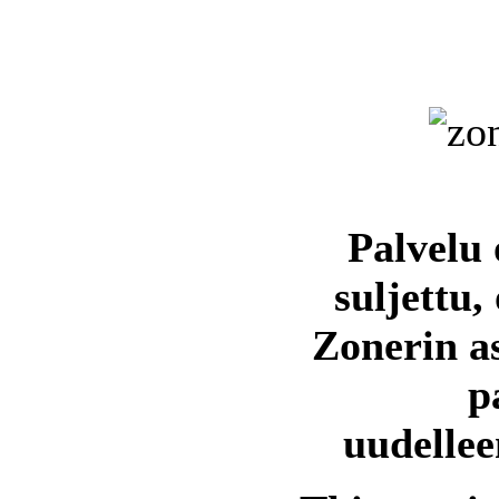
Palvelu 
suljettu,
Zonerin a
p
uudellee