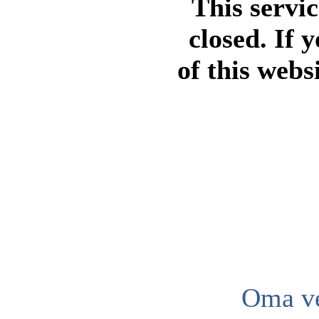
This servi
closed. If 
of this webs
Oma ve