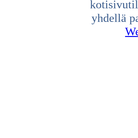
kotisivuti
yhdellä p
We